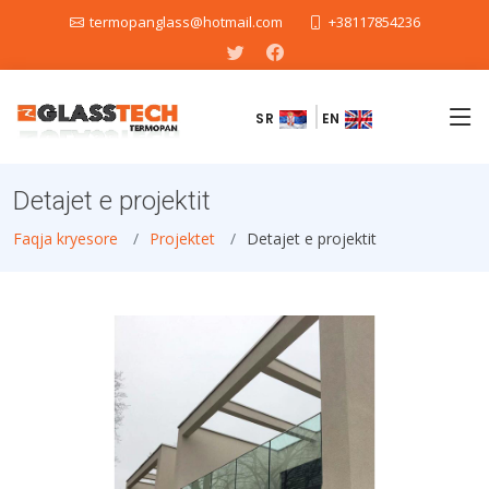
termopanglass@hotmail.com
+38117854236
SR
EN
Detajet e projektit
Faqja kryesore
Projektet
Detajet e projektit