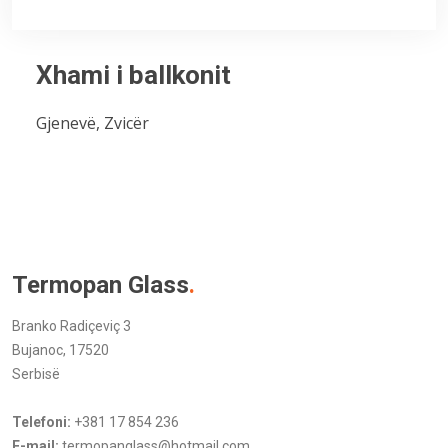
Xhami i ballkonit
Gjenevë, Zvicër
Termopan Glass
.
Branko Radiçeviç 3
Bujanoc, 17520
Serbisë
Telefoni:
+381 17 854 236
E-mail:
termopanglass@hotmail.com