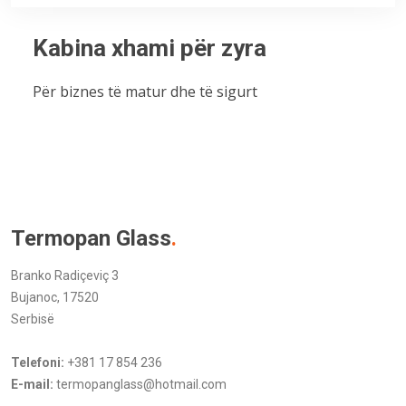
Kabina xhami për zyra
Për biznes të matur dhe të sigurt
Termopan Glass
.
Branko Radiçeviç 3
Bujanoc, 17520
Serbisë
Telefoni:
+381 17 854 236
E-mail:
termopanglass@hotmail.com