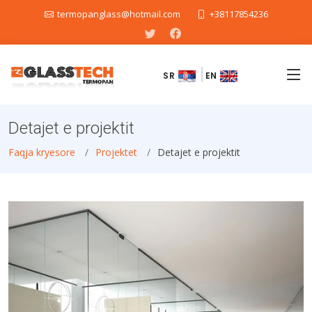
termopanglass@hotmail.com
+38117854236
SR
EN
Detajet e projektit
Faqja kryesore
Projektet
Detajet e projektit