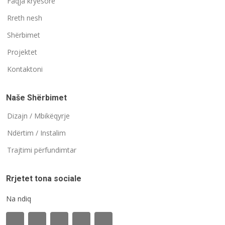
Faqja kryesore
Rreth nesh
Shërbimet
Projektet
Kontaktoni
Naše Shërbimet
Dizajn / Mbikëqyrje
Ndërtim / Instalim
Trajtimi përfundimtar
Rrjetet tona sociale
Na ndiq