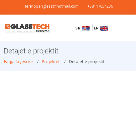
termopanglass@hotmail.com
+38117854236
SR
EN
Detajet e projektit
Faqja kryesore
Projektet
Detajet e projektit